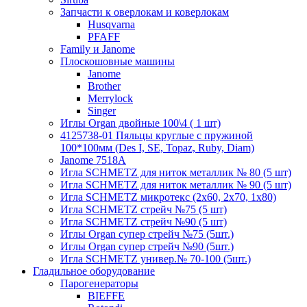
Запчасти к оверлокам и коверлокам
Husqvarna
PFAFF
Family и Janome
Плоскошовные машины
Janome
Brother
Merrylock
Singer
Иглы Organ двойные 100\4 ( 1 шт)
4125738-01 Пяльцы круглые с пружиной
100*100мм (Des I, SE, Topaz, Ruby, Diam)
Janome 7518A
Игла SCHMETZ для ниток металлик № 80 (5 шт)
Игла SCHMETZ для ниток металлик № 90 (5 шт)
Игла SCHMETZ микротекс (2х60, 2х70, 1х80)
Игла SCHMETZ стрейч №75 (5 шт)
Игла SCHMETZ стрейч №90 (5 шт)
Иглы Organ супер стрейч №75 (5шт.)
Иглы Organ супер стрейч №90 (5шт.)
Игла SCHMETZ универ.№ 70-100 (5шт.)
Гладильное оборудование
Парогенераторы
BIEFFE