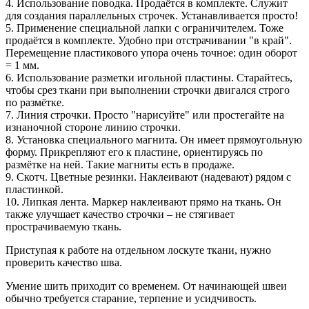
4. Использование поводка. Продаётся в комплекте. Служит
для создания параллельных строчек. Устанавливается просто!
5. Применение специальной лапки с ограничителем. Тоже
продаётся в комплекте. Удобно при отстрачивании "в край".
Перемещение пластикового упора очень точное: один оборот
= 1 мм.
6. Использование разметки игольной пластины. Старайтесь,
чтобы срез ткани при выполнении строчки двигался строго
по размётке.
7. Линия строчки. Просто "нарисуйте" или простегайте на
изнаночной стороне линию строчки.
8. Установка специального магнита. Он имеет прямоугольную
форму. Прикрепляют его к пластине, ориентируясь по
размётке на ней. Такие магниты есть в продаже.
9. Скотч. Цветные резинки. Наклеивают (надевают) рядом с
пластинкой.
10. Липкая лента. Маркер наклеивают прямо на ткань. Он
также улучшает качество строчки – не стягивает
прострачиваемую ткань.
Приступая к работе на отдельном лоскуте ткани, нужно
проверить качество шва.
Умение шить приходит со временем. От начинающей швеи
обычно требуется старание, терпение и усидчивость.