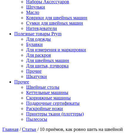
Наборы Аксессуаров
Шпульки
Масло
Коврики для швейных машин
Сумки для швейных машин
Нитевдеватели
Полезные товары Prym
Для одежды
Булавки
Для измерения и маркировки
Для раскроя
Для швейных машин
Для шитья, пэчворка
Прочие
Шкатулки
Прочее
Швейные столы
Кеттельные машины
Скорняжные машины
Подарочные сертификаты
Раскройные ножи
Принтеры ткани (плоттеры)
Пылесосы
Главная
/
Статьи
/
10 приёмов, как ровно шить на швейной