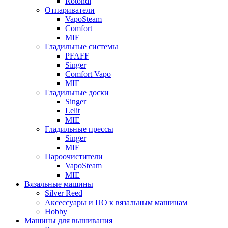
Rotondi
Отпариватели
VapoSteam
Comfort
MIE
Гладильные системы
PFAFF
Singer
Comfort Vapo
MIE
Гладильные доски
Singer
Lelit
MIE
Гладильные прессы
Singer
MIE
Пароочистители
VapoSteam
MIE
Вязальные машины
Silver Reed
Аксессуары и ПО к вязальным машинам
Hobby
Машины для вышивания