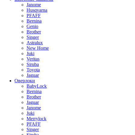
Janome
Husqvarna
PFAFF
Bernina
Genio
Brother
Singer
Astralux
New Home
Juki
Veritas
Siruba
Toyota
Jaguar
Оверлоки
BabyLock
Bernina
Brother
Jaguar
Janome
Juki
Merrylock
PFAFF
Singer
Siruba