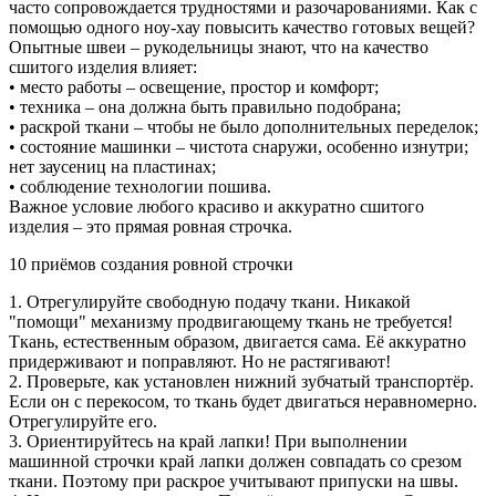
часто сопровождается трудностями и разочарованиями. Как с
помощью одного ноу-хау повысить качество готовых вещей?
Опытные швеи – рукодельницы знают, что на качество
сшитого изделия влияет:
• место работы – освещение, простор и комфорт;
• техника – она должна быть правильно подобрана;
• раскрой ткани – чтобы не было дополнительных переделок;
• состояние машинки – чистота снаружи, особенно изнутри;
нет заусениц на пластинах;
• соблюдение технологии пошива.
Важное условие любого красиво и аккуратно сшитого
изделия – это прямая ровная строчка.
10 приёмов создания ровной строчки
1. Отрегулируйте свободную подачу ткани. Никакой
"помощи" механизму продвигающему ткань не требуется!
Ткань, естественным образом, двигается сама. Её аккуратно
придерживают и поправляют. Но не растягивают!
2. Проверьте, как установлен нижний зубчатый транспортёр.
Если он с перекосом, то ткань будет двигаться неравномерно.
Отрегулируйте его.
3. Ориентируйтесь на край лапки! При выполнении
машинной строчки край лапки должен совпадать со срезом
ткани. Поэтому при раскрое учитывают припуски на швы.