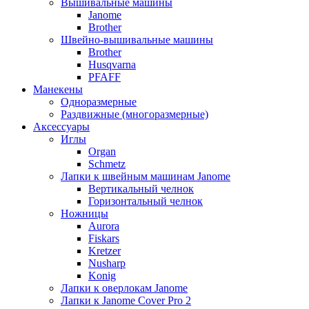
Вышивальные машины
Janome
Brother
Швейно-вышивальные машины
Brother
Husqvarna
PFAFF
Манекены
Одноразмерные
Раздвижные (многоразмерные)
Аксессуары
Иглы
Organ
Schmetz
Лапки к швейным машинам Janome
Вертикальный челнок
Горизонтальный челнок
Ножницы
Aurora
Fiskars
Kretzer
Nusharp
Konig
Лапки к оверлокам Janome
Лапки к Janome Cover Pro 2