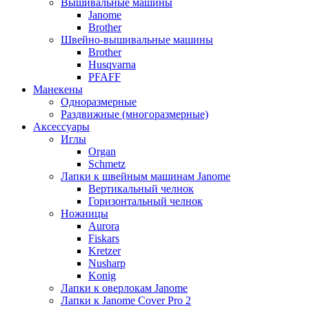
Вышивальные машины
Janome
Brother
Швейно-вышивальные машины
Brother
Husqvarna
PFAFF
Манекены
Одноразмерные
Раздвижные (многоразмерные)
Аксессуары
Иглы
Organ
Schmetz
Лапки к швейным машинам Janome
Вертикальный челнок
Горизонтальный челнок
Ножницы
Aurora
Fiskars
Kretzer
Nusharp
Konig
Лапки к оверлокам Janome
Лапки к Janome Cover Pro 2