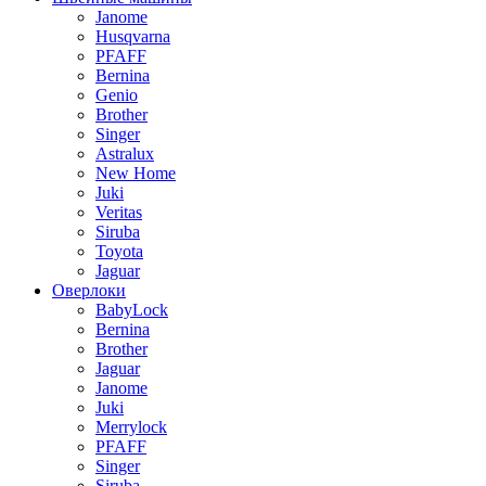
Janome
Husqvarna
PFAFF
Bernina
Genio
Brother
Singer
Astralux
New Home
Juki
Veritas
Siruba
Toyota
Jaguar
Оверлоки
BabyLock
Bernina
Brother
Jaguar
Janome
Juki
Merrylock
PFAFF
Singer
Siruba