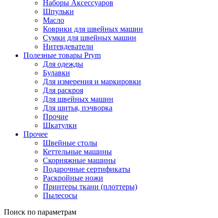
Наборы Аксессуаров
Шпульки
Масло
Коврики для швейных машин
Сумки для швейных машин
Нитевдеватели
Полезные товары Prym
Для одежды
Булавки
Для измерения и маркировки
Для раскроя
Для швейных машин
Для шитья, пэчворка
Прочие
Шкатулки
Прочее
Швейные столы
Кеттельные машины
Скорняжные машины
Подарочные сертификаты
Раскройные ножи
Принтеры ткани (плоттеры)
Пылесосы
Поиск по параметрам