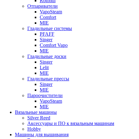
Rotondi
Отпариватели
VapoSteam
Comfort
MIE
Гладильные системы
PFAFF
Singer
Comfort Vapo
MIE
Гладильные доски
Singer
Lelit
MIE
Гладильные прессы
Singer
MIE
Пароочистители
VapoSteam
MIE
Вязальные машины
Silver Reed
Аксессуары и ПО к вязальным машинам
Hobby
Машины для вышивания