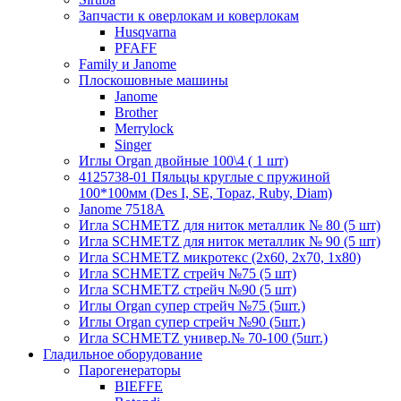
Запчасти к оверлокам и коверлокам
Husqvarna
PFAFF
Family и Janome
Плоскошовные машины
Janome
Brother
Merrylock
Singer
Иглы Organ двойные 100\4 ( 1 шт)
4125738-01 Пяльцы круглые с пружиной
100*100мм (Des I, SE, Topaz, Ruby, Diam)
Janome 7518A
Игла SCHMETZ для ниток металлик № 80 (5 шт)
Игла SCHMETZ для ниток металлик № 90 (5 шт)
Игла SCHMETZ микротекс (2х60, 2х70, 1х80)
Игла SCHMETZ стрейч №75 (5 шт)
Игла SCHMETZ стрейч №90 (5 шт)
Иглы Organ супер стрейч №75 (5шт.)
Иглы Organ супер стрейч №90 (5шт.)
Игла SCHMETZ универ.№ 70-100 (5шт.)
Гладильное оборудование
Парогенераторы
BIEFFE