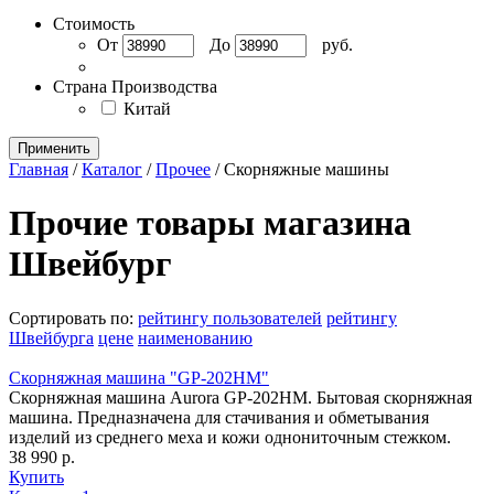
Стоимость
От
До
руб.
Страна Производства
Китай
Применить
Главная
/
Каталог
/
Прочее
/
Скорняжные машины
Прочие товары магазина
Швейбург
Сортировать по:
рейтингу пользователей
рейтингу
Швейбурга
цене
наименованию
Скорняжная машина "GP-202HM"
Скорняжная машина Aurora GP-202HM. Бытовая скорняжная
машина. Предназначена для стачивания и обметывания
изделий из среднего меха и кожи однониточным стежком.
38 990 р.
Купить