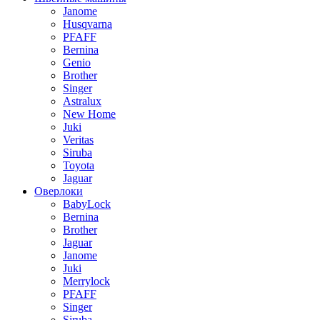
Janome
Husqvarna
PFAFF
Bernina
Genio
Brother
Singer
Astralux
New Home
Juki
Veritas
Siruba
Toyota
Jaguar
Оверлоки
BabyLock
Bernina
Brother
Jaguar
Janome
Juki
Merrylock
PFAFF
Singer
Siruba