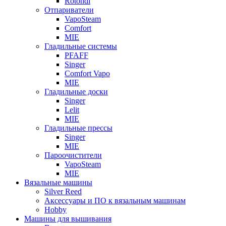
Rotondi
Отпариватели
VapoSteam
Comfort
MIE
Гладильные системы
PFAFF
Singer
Comfort Vapo
MIE
Гладильные доски
Singer
Lelit
MIE
Гладильные прессы
Singer
MIE
Пароочистители
VapoSteam
MIE
Вязальные машины
Silver Reed
Аксессуары и ПО к вязальным машинам
Hobby
Машины для вышивания