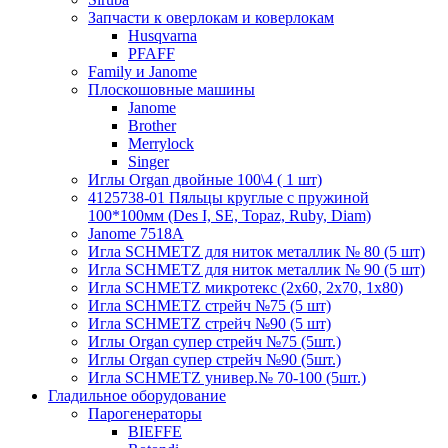
Запчасти к оверлокам и коверлокам
Husqvarna
PFAFF
Family и Janome
Плоскошовные машины
Janome
Brother
Merrylock
Singer
Иглы Organ двойные 100\4 ( 1 шт)
4125738-01 Пяльцы круглые с пружиной
100*100мм (Des I, SE, Topaz, Ruby, Diam)
Janome 7518A
Игла SCHMETZ для ниток металлик № 80 (5 шт)
Игла SCHMETZ для ниток металлик № 90 (5 шт)
Игла SCHMETZ микротекс (2х60, 2х70, 1х80)
Игла SCHMETZ стрейч №75 (5 шт)
Игла SCHMETZ стрейч №90 (5 шт)
Иглы Organ супер стрейч №75 (5шт.)
Иглы Organ супер стрейч №90 (5шт.)
Игла SCHMETZ универ.№ 70-100 (5шт.)
Гладильное оборудование
Парогенераторы
BIEFFE