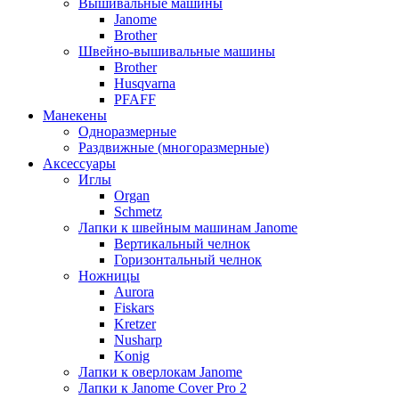
Вышивальные машины
Janome
Brother
Швейно-вышивальные машины
Brother
Husqvarna
PFAFF
Манекены
Одноразмерные
Раздвижные (многоразмерные)
Аксессуары
Иглы
Organ
Schmetz
Лапки к швейным машинам Janome
Вертикальный челнок
Горизонтальный челнок
Ножницы
Aurora
Fiskars
Kretzer
Nusharp
Konig
Лапки к оверлокам Janome
Лапки к Janome Cover Pro 2