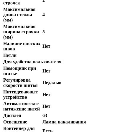
2
строчек
Максимальная
длина стежка
4
(мм)
Максимальная
ширина строчки
5
(мм)
Наличие плоских
Нет
швов
Петли
Для удобства пользователя
Помощник при
Нет
шитье
Регулировка
Педалью
скорости шитья
Нитевдевающее
Нет
устройство
Автоматическое
Нет
натяжение нитей
Дисплей
63
Освещение
Лампа накаливания
Контейнер для
Есть