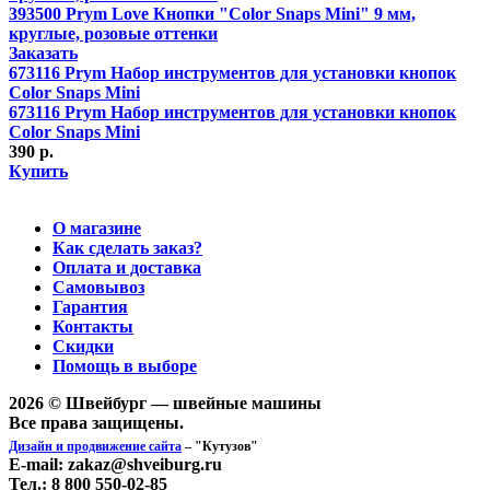
393500 Prym Love Кнопки "Color Snaps Mini" 9 мм,
круглые, розовые оттенки
Заказать
673116 Prym Набор инструментов для установки кнопок
Color Snaps Mini
673116 Prym Набор инструментов для установки кнопок
Color Snaps Mini
390 р.
Купить
О магазине
Как сделать заказ?
Оплата и доставка
Самовывоз
Гарантия
Контакты
Скидки
Помощь в выборе
2026 © Швейбург — швейные машины
Все права защищены.
Дизайн и продвижение сайта
– "Кутузов"
E-mail: zakaz@shveiburg.ru
Тел.: 8 800 550-02-85