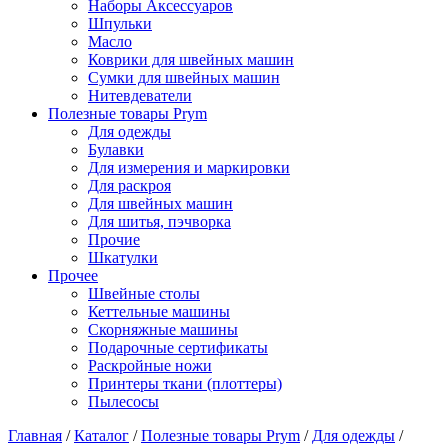
Наборы Аксессуаров
Шпульки
Масло
Коврики для швейных машин
Сумки для швейных машин
Нитевдеватели
Полезные товары Prym
Для одежды
Булавки
Для измерения и маркировки
Для раскроя
Для швейных машин
Для шитья, пэчворка
Прочие
Шкатулки
Прочее
Швейные столы
Кеттельные машины
Скорняжные машины
Подарочные сертификаты
Раскройные ножи
Принтеры ткани (плоттеры)
Пылесосы
Главная
/
Каталог
/
Полезные товары Prym
/
Для одежды
/