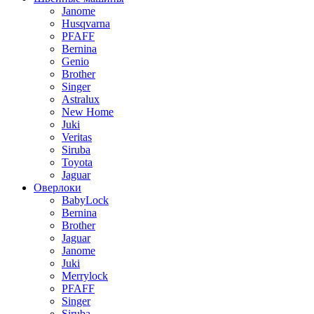
Janome
Husqvarna
PFAFF
Bernina
Genio
Brother
Singer
Astralux
New Home
Juki
Veritas
Siruba
Toyota
Jaguar
Оверлоки
BabyLock
Bernina
Brother
Jaguar
Janome
Juki
Merrylock
PFAFF
Singer
Siruba