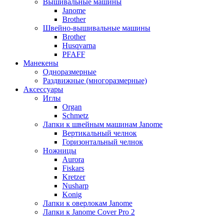
Вышивальные машины
Janome
Brother
Швейно-вышивальные машины
Brother
Husqvarna
PFAFF
Манекены
Одноразмерные
Раздвижные (многоразмерные)
Аксессуары
Иглы
Organ
Schmetz
Лапки к швейным машинам Janome
Вертикальный челнок
Горизонтальный челнок
Ножницы
Aurora
Fiskars
Kretzer
Nusharp
Konig
Лапки к оверлокам Janome
Лапки к Janome Cover Pro 2