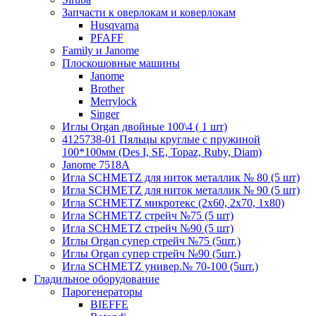
Запчасти к оверлокам и коверлокам
Husqvarna
PFAFF
Family и Janome
Плоскошовные машины
Janome
Brother
Merrylock
Singer
Иглы Organ двойные 100\4 ( 1 шт)
4125738-01 Пяльцы круглые с пружиной
100*100мм (Des I, SE, Topaz, Ruby, Diam)
Janome 7518A
Игла SCHMETZ для ниток металлик № 80 (5 шт)
Игла SCHMETZ для ниток металлик № 90 (5 шт)
Игла SCHMETZ микротекс (2х60, 2х70, 1х80)
Игла SCHMETZ стрейч №75 (5 шт)
Игла SCHMETZ стрейч №90 (5 шт)
Иглы Organ супер стрейч №75 (5шт.)
Иглы Organ супер стрейч №90 (5шт.)
Игла SCHMETZ универ.№ 70-100 (5шт.)
Гладильное оборудование
Парогенераторы
BIEFFE