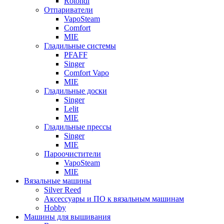
Rotondi
Отпариватели
VapoSteam
Comfort
MIE
Гладильные системы
PFAFF
Singer
Comfort Vapo
MIE
Гладильные доски
Singer
Lelit
MIE
Гладильные прессы
Singer
MIE
Пароочистители
VapoSteam
MIE
Вязальные машины
Silver Reed
Аксессуары и ПО к вязальным машинам
Hobby
Машины для вышивания