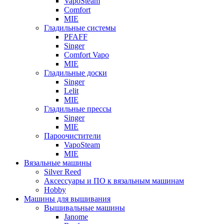
VapoSteam
Comfort
MIE
Гладильные системы
PFAFF
Singer
Comfort Vapo
MIE
Гладильные доски
Singer
Lelit
MIE
Гладильные прессы
Singer
MIE
Пароочистители
VapoSteam
MIE
Вязальные машины
Silver Reed
Аксессуары и ПО к вязальным машинам
Hobby
Машины для вышивания
Вышивальные машины
Janome