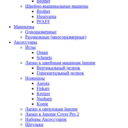
Brother
Швейно-вышивальные машины
Brother
Husqvarna
PFAFF
Манекены
Одноразмерные
Раздвижные (многоразмерные)
Аксессуары
Иглы
Organ
Schmetz
Лапки к швейным машинам Janome
Вертикальный челнок
Горизонтальный челнок
Ножницы
Aurora
Fiskars
Kretzer
Nusharp
Konig
Лапки к оверлокам Janome
Лапки к Janome Cover Pro 2
Наборы Аксессуаров
Шпульки