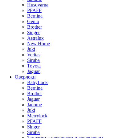
Husqvarna
PFAFF
Bernina
Genio
Brother
Singer
Astralux
New Home
Juki
Veritas
Siruba
Toyota
Jaguar
Оверлоки
BabyLock
Bernina
Brother
Jaguar
Janome
Juki
Merrylock
PFAFF
Singer
Siruba
Запчасти к оверлокам и коверлокам