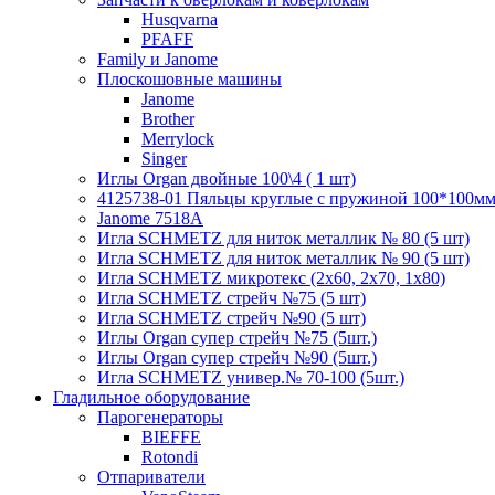
Husqvarna
PFAFF
Family и Janome
Плоскошовные машины
Janome
Brother
Merrylock
Singer
Иглы Organ двойные 100\4 ( 1 шт)
4125738-01 Пяльцы круглые с пружиной 100*100мм (
Janome 7518A
Игла SCHMETZ для ниток металлик № 80 (5 шт)
Игла SCHMETZ для ниток металлик № 90 (5 шт)
Игла SCHMETZ микротекс (2х60, 2х70, 1х80)
Игла SCHMETZ стрейч №75 (5 шт)
Игла SCHMETZ стрейч №90 (5 шт)
Иглы Organ супер стрейч №75 (5шт.)
Иглы Organ супер стрейч №90 (5шт.)
Игла SCHMETZ универ.№ 70-100 (5шт.)
Гладильное оборудование
Парогенераторы
BIEFFE
Rotondi
Отпариватели