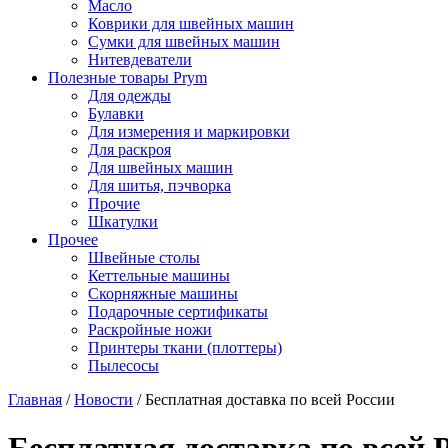
Масло
Коврики для швейных машин
Сумки для швейных машин
Нитевдеватели
Полезные товары Prym
Для одежды
Булавки
Для измерения и маркировки
Для раскроя
Для швейных машин
Для шитья, пэчворка
Прочие
Шкатулки
Прочее
Швейные столы
Кеттельные машины
Скорняжные машины
Подарочные сертификаты
Раскройные ножи
Принтеры ткани (плоттеры)
Пылесосы
Главная
/
Новости
/
Бесплатная доставка по всей России