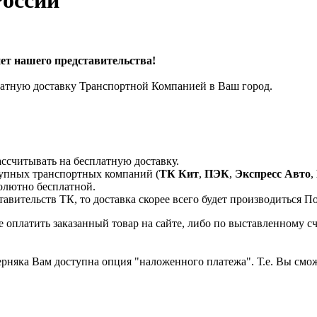
России
ет нашего представительcтва!
платную доставку Транспортной Компанией в Ваш город.
ассчитывать на бесплатную доставку.
рупных транспортных компаний (
ТК Кит
,
ПЭК
,
Экспресс Авто
,
солютно бесплатной.
тавительств ТК, то доставка скорее всего будет производиться П
 оплатить заказанный товар на сайте, либо по выставленному с
верняка Вам доступна опция "наложенного платежа". Т.е. Вы смо